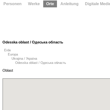
Personen
Werke
Orte
Anleitung
Digitale Medi
Odesska oblast / Одеська область
Erde
Europa
Ukrajina / Україна
Odesska oblast / Одеська область
Oblast