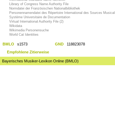
Library of Congress Name Authority File
Normdatei der Französischen Nationalbibliothek
Personennamendatei des Répertoire International des Sources Musica
Système Universitaire de Documentation
Virtual International Authority File (2)
Wikidata
Wikimedia Personensuche
World Cat Identities
BMLO
s1573
GND
118823078
Empfohlene Zitierweise
Bayerisches Musiker-Lexikon Online (BMLO)