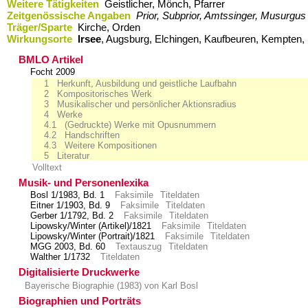
Weitere Tätigkeiten
Geistlicher, Mönch, Pfarrer
Zeitgenössische Angaben
Prior, Subprior, Amtssinger, Musurgus
Träger/Sparte
Kirche, Orden
Wirkungsorte
Irsee
,​ Augsburg,​ Elchingen,​ Kaufbeuren,​ Kempten
BMLO Artikel
Focht 2009
1 Herkunft, Ausbildung und geistliche Laufbahn
2 Kompositorisches Werk
3 Musikalischer und persönlicher Aktionsradius
4 Werke
4.1 (Gedruckte) Werke mit Opusnummern
4.2 Handschriften
4.3 Weitere Kompositionen
5 Literatur
Volltext
Musik- und Personenlexika
Bosl 1/1983, Bd. 1
Faksimile
Titeldaten
Eitner 1/1903, Bd. 9
Faksimile
Titeldaten
Gerber 1/1792, Bd. 2
Faksimile
Titeldaten
Lipowsky/Winter (Artikel)/1821
Faksimile
Titeldaten
Lipowsky/Winter (Portrait)/1821
Faksimile
Titeldaten
MGG 2003, Bd. 60
Textauszug
Titeldaten
Walther 1/1732
Titeldaten
Digitalisierte Druckwerke
Bayerische Biographie (1983) von Karl Bosl
Biographien und Porträts