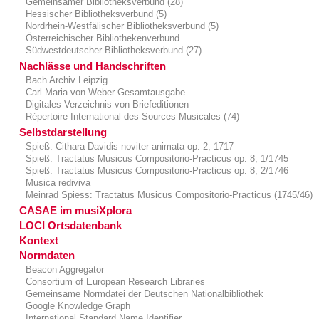
Gemeinsamer Bibliotheksverbund (28)
Hessischer Bibliotheksverbund (5)
Nordrhein-Westfälischer Bibliotheksverbund (5)
Österreichischer Bibliothekenverbund
Südwestdeutscher Bibliotheksverbund (27)
Nachlässe und Handschriften
Bach Archiv Leipzig
Carl Maria von Weber Gesamtausgabe
Digitales Verzeichnis von Briefeditionen
Répertoire International des Sources Musicales (74)
Selbstdarstellung
Spieß: Cithara Davidis noviter animata op. 2, 1717
Spieß: Tractatus Musicus Compositorio-Practicus op. 8, 1/1745
Spieß: Tractatus Musicus Compositorio-Practicus op. 8, 2/1746
Musica rediviva
Meinrad Spiess: Tractatus Musicus Compositorio-Practicus (1745/46)
CASAE im musiXplora
LOCI Ortsdatenbank
Kontext
Normdaten
Beacon Aggregator
Consortium of European Research Libraries
Gemeinsame Normdatei der Deutschen Nationalbibliothek
Google Knowledge Graph
International Standard Name Identifier