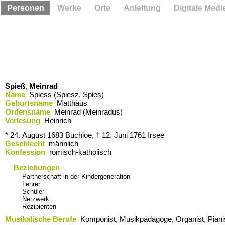
Personen
Werke
Orte
Anleitung
Digitale Medi
Spieß
,
Meinrad
Name
Spiess (Spiesz, Spies)
Geburtsname
Matthäus
Ordensname
Meinrad (Meinradus)
Verlesung
Heinrich
* 24. August 1683
Buchloe,
† 12. Juni 1761
Irsee
Geschlecht
männlich
Konfession
römisch-katholisch
Beziehungen
Partnerschaft in der Kindergeneration
Lehrer
Schüler
Netzwerk
Rezipienten
Musikalische Berufe
Komponist, Musikpädagoge, Organist, Pianis