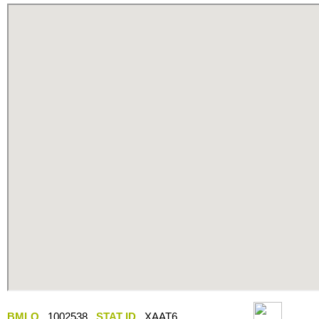
BMLO
1002538
STAT ID
XAAT6