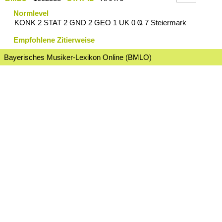
Normlevel
KONK 2 STAT 2 GND 2 GEO 1 UK 0 Ҩ 7 Steiermark
Empfohlene Zitierweise
Bayerisches Musiker-Lexikon Online (BMLO)