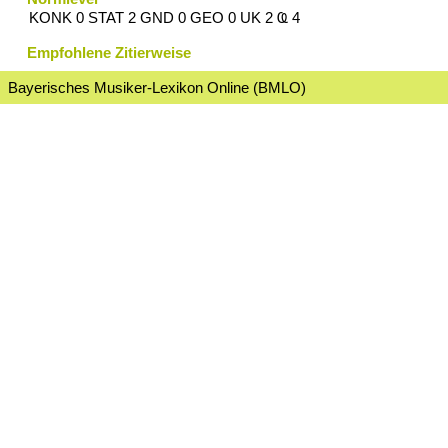
KONK 0 STAT 2 GND 0 GEO 0 UK 2 Ҩ 4
Empfohlene Zitierweise
Bayerisches Musiker-Lexikon Online (BMLO)