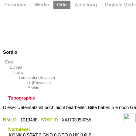
Personen
Werke
Orte
Anleitung
Digitale Medi
Sordio
Erde
Europa
Italia
Lombardia (Regione)
Lodi (Provincia)
Sordio
Topographie
Dieser Datensatz ist noch nicht bearbeitet. Bitte haben Sie noch Ge
BMLO
1013488
STAT ID
XAIT03098055
Normlevel
KONK 0 STAT 2 GND 0 GEO 0 UK 0 Ҩ 2