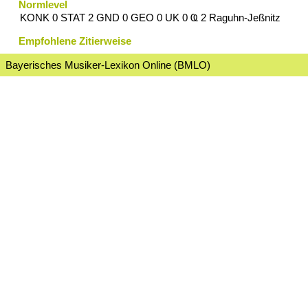
Normlevel
KONK 0 STAT 2 GND 0 GEO 0 UK 0 Ҩ 2 Raguhn-Jeßnitz
Empfohlene Zitierweise
Bayerisches Musiker-Lexikon Online (BMLO)