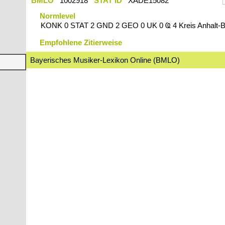
BMLO
1002918
STAT ID
XADE15082
Normlevel
KONK 0 STAT 2 GND 2 GEO 0 UK 0 Ҩ 4 Kreis Anhalt-Bit
Empfohlene Zitierweise
Bayerisches Musiker-Lexikon Online (BMLO)