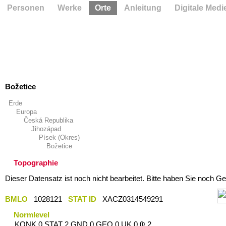
Personen
Werke
Orte
Anleitung
Digitale Medi
Božetice
Erde
Europa
Česká Republika
Jihozápad
Písek (Okres)
Božetice
Topographie
Dieser Datensatz ist noch nicht bearbeitet. Bitte haben Sie noch Ge
BMLO
1028121
STAT ID
XACZ0314549291
Normlevel
KONK 0 STAT 2 GND 0 GEO 0 UK 0 Ҩ 2