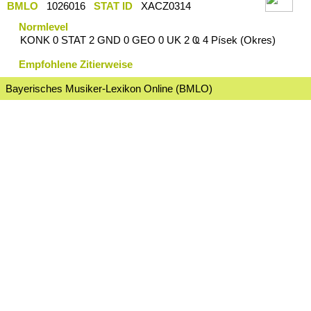
BMLO
1026016
STAT ID
XACZ0314
Normlevel
KONK 0 STAT 2 GND 0 GEO 0 UK 2 Ҩ 4 Písek (Okres)
Empfohlene Zitierweise
Bayerisches Musiker-Lexikon Online (BMLO)