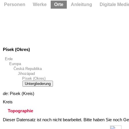
Personen
Werke
Orte
Anleitung
Digitale Medi
Písek (Okres)
Erde
Europa
Česká Republika
Jihozápad
Písek (Okres)
Untergliederung
de
: Pisek (Kreis)
Kreis
Topographie
Dieser Datensatz ist noch nicht bearbeitet. Bitte haben Sie noch Ge