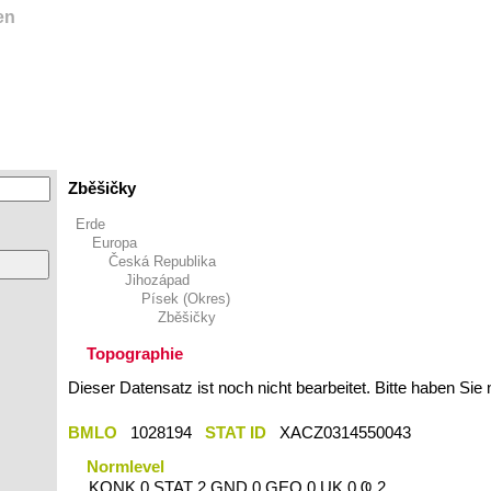
en
Zběšičky
Erde
Europa
Česká Republika
Jihozápad
Písek (Okres)
Zběšičky
Topographie
Dieser Datensatz ist noch nicht bearbeitet. Bitte haben Sie
BMLO
1028194
STAT ID
XACZ0314550043
Normlevel
KONK 0 STAT 2 GND 0 GEO 0 UK 0 Ҩ 2