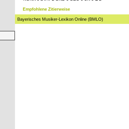
Empfohlene Zitierweise
Bayerisches Musiker-Lexikon Online (BMLO)