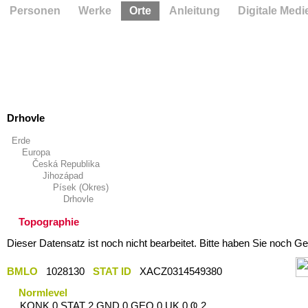
Personen
Werke
Orte
Anleitung
Digitale Medi
Drhovle
Erde
Europa
Česká Republika
Jihozápad
Písek (Okres)
Drhovle
Topographie
Dieser Datensatz ist noch nicht bearbeitet. Bitte haben Sie noch Ge
BMLO
1028130
STAT ID
XACZ0314549380
Normlevel
KONK 0 STAT 2 GND 0 GEO 0 UK 0 Ҩ 2