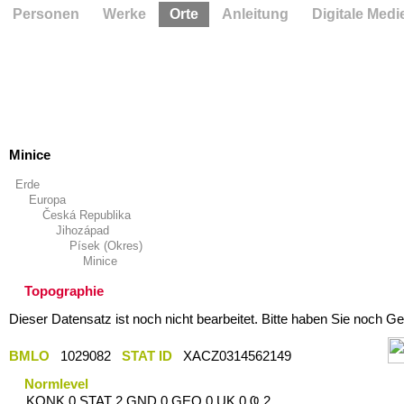
Personen
Werke
Orte
Anleitung
Digitale Medi
Minice
Erde
Europa
Česká Republika
Jihozápad
Písek (Okres)
Minice
Topographie
Dieser Datensatz ist noch nicht bearbeitet. Bitte haben Sie noch Ge
BMLO
1029082
STAT ID
XACZ0314562149
Normlevel
KONK 0 STAT 2 GND 0 GEO 0 UK 0 Ҩ 2