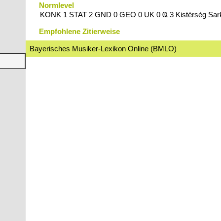
Normlevel
KONK 1 STAT 2 GND 0 GEO 0 UK 0 Ҩ 3 Kistérség Sar
Empfohlene Zitierweise
Bayerisches Musiker-Lexikon Online (BMLO)