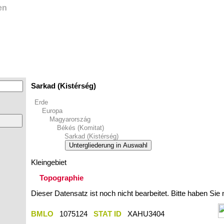
en
Sarkad (Kistérség)
Erde
Europa
Magyarország
Békés (Komitat)
Sarkad (Kistérség)
Untergliederung in Auswahl
Kleingebiet
Topographie
Dieser Datensatz ist noch nicht bearbeitet. Bitte haben Sie
BMLO
1075124
STAT ID
XAHU3404