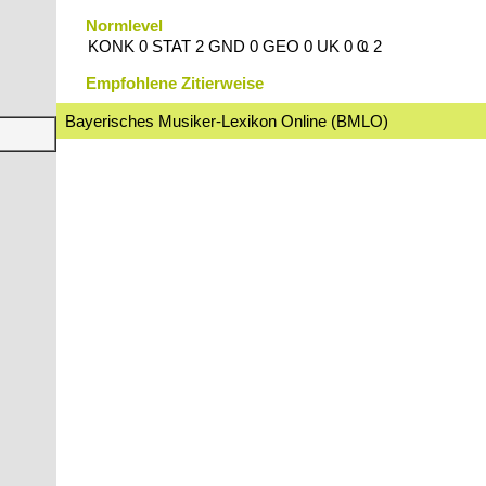
Normlevel
KONK 0 STAT 2 GND 0 GEO 0 UK 0 Ҩ 2
Empfohlene Zitierweise
Bayerisches Musiker-Lexikon Online (BMLO)