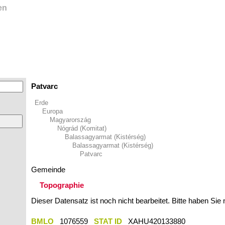
en
Patvarc
Erde
Europa
Magyarország
Nógrád (Komitat)
Balassagyarmat (Kistérség)
Balassagyarmat (Kistérség)
Patvarc
Gemeinde
Topographie
Dieser Datensatz ist noch nicht bearbeitet. Bitte haben Sie
BMLO
1076559
STAT ID
XAHU420133880