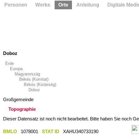
Personen
Werke
Orte
Anleitung
Digitale Medi
Doboz
Erde
Europa
Magyarország
Békés (Komitat)
Békés (Kistérség)
Doboz
Großgemeinde
Topographie
Dieser Datensatz ist noch nicht bearbeitet. Bitte haben Sie noch Ge
BMLO
1078001
STAT ID
XAHU340733190